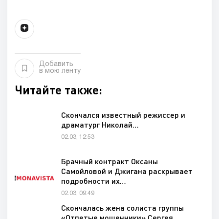
Добавить
в мою ленту
Читайте также:
Скончался известный режиссер и
драматург Николай…
02.03, 12:53
Брачный контракт Оксаны
Самойловой и Джигана раскрывает
подробности их…
02.03, 09:49
Скончалась жена солиста группы
«Отпетые мошенники» Сергея…