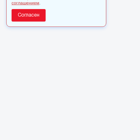
соглашением
.
Согласен
О сайте
© 2025 Сетевое издание «Monavista» зарегистрировано в
Федеральной службе по надзору в сфере связи,
информационных технологий и массовых коммуникаций
(Роскомнадзор) 7 июня 2022 года. Регистрационный номер
ЭЛ № ФС 77 - 83341
Полное или частичное использовании материалов сайта
monavista.ru возможно только после письменного
разрешения