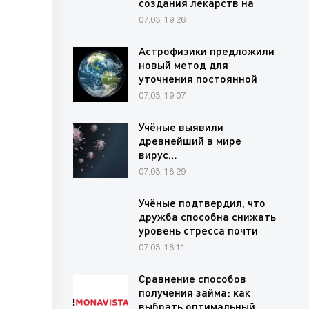
создания лекарств на
основе редких…
07.03, 19:26
Астрофизики предложили
новый метод для
уточнения постоянной
Хаббла через…
07.03, 19:07
Учёные выявили
древнейший в мире
вирус…
07.03, 18:29
Учёные подтвердил, что
дружба способна снижать
уровень стресса почти
на…
07.03, 18:11
Сравнение способов
получения займа: как
выбрать оптимальный