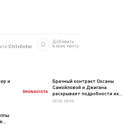
Добавить
в мою ленту
мите
Ctrl+Enter
ер и
Брачный контракт Оксаны
Самойловой и Джигана
раскрывает подробности их…
02.03, 09:49
уппы
ея…