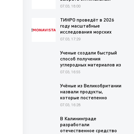
финансовый…
07.03, 18:00
ТИНРО проведёт в 2026
году масштабные
исследования морских
млекопитающих в
07.03, 17:29
прибрежных…
Ученые создали быстрый
способ получения
углеродных материалов из
хлопковых…
07.03, 16:55
Учёные из Великобритании
назвали продукты,
которые постепенно
вредят…
07.03, 16:28
В Калининграде
разработали
отечественное средство