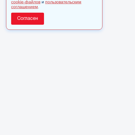
cookie-файлов
и
пользовательским
соглашением
.
Согласен
О сайте
© 2025 Сетевое издание «Monavista» зарегистрировано 
по надзору в сфере связи, информационных технологий 
коммуникаций (Роскомнадзор) 7 июня 2022 года. Регист
ФС 77 - 83341
Полное или частичное использовании материалов сайта 
только после письменного разрешения
Для связи
: arh-info@yandex.ru