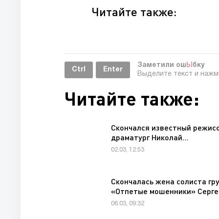
Читайте также:
Заметили ош
Ы
бку
Ctrl
Enter
Выделите текст и наж
Читайте также:
Скончался известный режисс
драматург Николай…
02.03, 12:53
Скончалась жена солиста гр
«Отпетые мошенники» Серг
06.03, 09:32