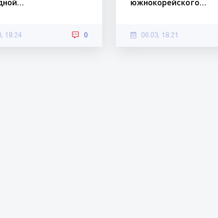
дной…
южнокорейского…
3, 18:24
0
06.03, 18:21