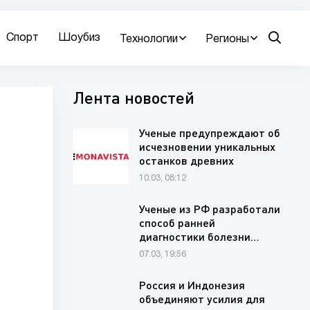
Спорт
Шоубиз
Технологии
Регионы
Лента новостей
Ученые предупреждают об
исчезновении уникальных
останков древних
животных на…
10.03, 08:12
Ученые из РФ разработали
способ ранней
диагностики болезни…
07.03, 19:56
Россия и Индонезия
объединяют усилия для