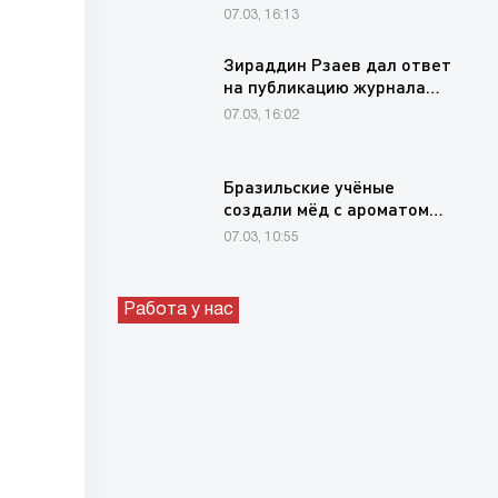
для продления свежести…
07.03, 16:13
Зираддин Рзаев дал ответ
на публикацию журнала…
07.03, 16:02
Бразильские учёные
создали мёд с ароматом…
07.03, 10:55
Работа у нас