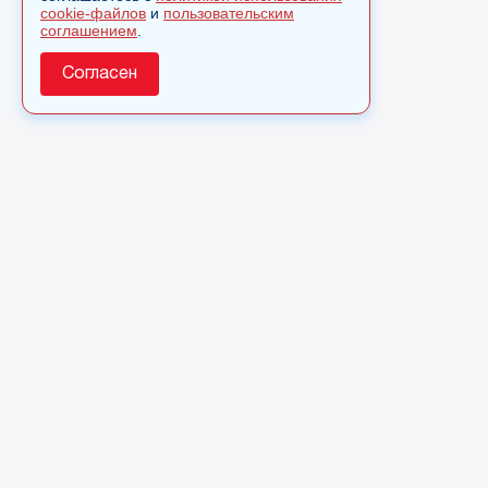
cookie-файлов
и
пользовательским
соглашением
.
Согласен
О сайте
© 2025 Сетевое издание «Monavista» зарегистрировано в
Федеральной службе по надзору в сфере связи,
информационных технологий и массовых коммуникаций
(Роскомнадзор) 7 июня 2022 года. Регистрационный номер
ЭЛ № ФС 77 - 83341
Полное или частичное использовании материалов сайта
monavista.ru возможно только после письменного