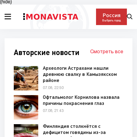
{hide}
Россия
Выбрать город
Авторские новости
Смотреть все
Археологи Астрахани нашли
древнюю свалку в Камызякском
районе
07.08, 22:50
Офтальмолог Корнилова назвала
причины покраснения глаз
07.08, 21:43
Финляндия столкнётся с
дефицитом говядины из-за