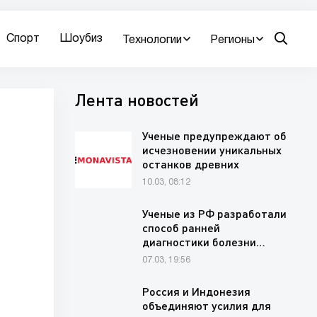
Спорт
Шоубиз
Технологии
Регионы
Лента новостей
Ученые предупреждают об
исчезновении уникальных
останков древних
животных на…
10.03, 08:12
Ученые из РФ разработали
способ ранней
диагностики болезни…
07.03, 19:56
Россия и Индонезия
объединяют усилия для