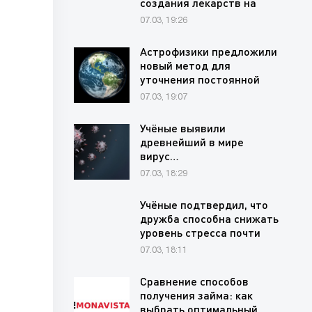
создания лекарств на
основе редких…
07.03, 19:26
Астрофизики предложили
новый метод для
уточнения постоянной
Хаббла через…
07.03, 19:07
Учёные выявили
древнейший в мире
вирус…
07.03, 18:29
Учёные подтвердил, что
дружба способна снижать
уровень стресса почти
на…
07.03, 18:11
Сравнение способов
получения займа: как
выбрать оптимальный