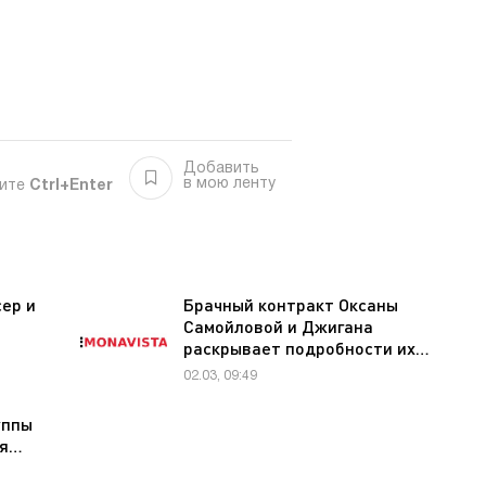
Добавить
в мою ленту
мите
Ctrl+Enter
ер и
Брачный контракт Оксаны
Самойловой и Джигана
раскрывает подробности их…
02.03, 09:49
уппы
ея…