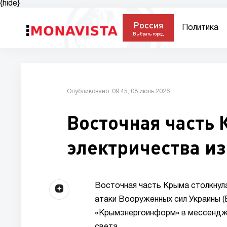
{hide}
Россия
Политика
Выбрать город
Опубликовано: 09:45, 08 июль 2026
Восточная часть 
электричества из
Восточная часть Крыма столкнул
атаки Вооруженных сил Украины 
«Крымэнергоинформ» в мессендже