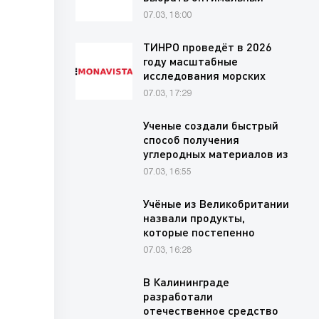
финансовый…
07.03, 18:00
ТИНРО проведёт в 2026
году масштабные
исследования морских
млекопитающих в
07.03, 17:29
прибрежных…
Ученые создали быстрый
способ получения
углеродных материалов из
хлопковых…
07.03, 16:55
Учёные из Великобритании
назвали продукты,
которые постепенно
вредят…
07.03, 16:28
В Калининграде
разработали
отечественное средство