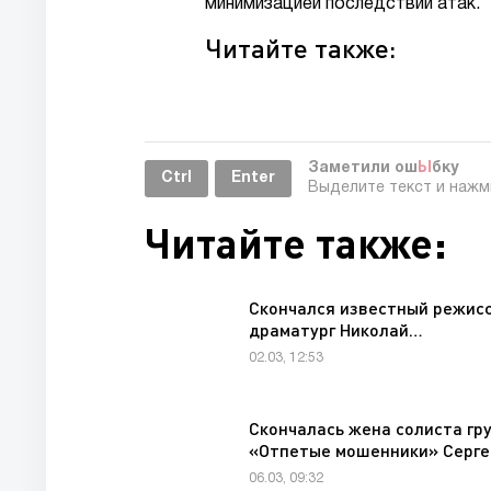
минимизацией последствий атак.
Читайте также:
Заметили ош
Ы
бку
Ctrl
Enter
Выделите текст и наж
Читайте также:
Скончался известный режисс
драматург Николай…
02.03, 12:53
Скончалась жена солиста гр
«Отпетые мошенники» Серг
06.03, 09:32