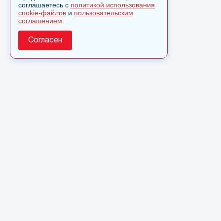
соглашаетесь с
политикой использования
cookie-файлов
и
пользовательским
соглашением
.
Согласен
О сайте
© 2025 Сетевое издание «Monavista» зарегистрировано 
по надзору в сфере связи, информационных технологий 
коммуникаций (Роскомнадзор) 7 июня 2022 года. Регист
ФС 77 - 83341
Полное или частичное использовании материалов сайта 
только после письменного разрешения