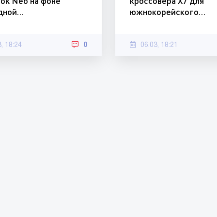
ok Neo на фоне
кроссовера X7 для
дной…
южнокорейского…
3, 18:24
0
06.03, 18:21