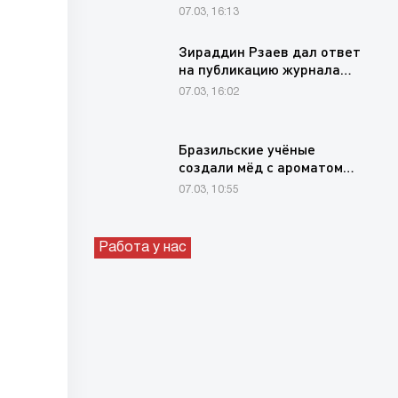
для продления свежести…
07.03, 16:13
Зираддин Рзаев дал ответ
на публикацию журнала…
07.03, 16:02
Бразильские учёные
создали мёд с ароматом…
07.03, 10:55
Работа у нас