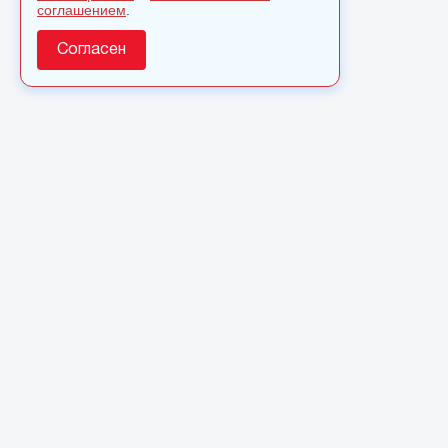
соглашением
.
Согласен
О сайте
© 2025 Сетевое издание «Monavista» зарегистрировано в
Федеральной службе по надзору в сфере связи,
информационных технологий и массовых коммуникаций
(Роскомнадзор) 7 июня 2022 года. Регистрационный номер
ЭЛ № ФС 77 - 83341
Полное или частичное использовании материалов сайта
monavista.ru возможно только после письменного
разрешения