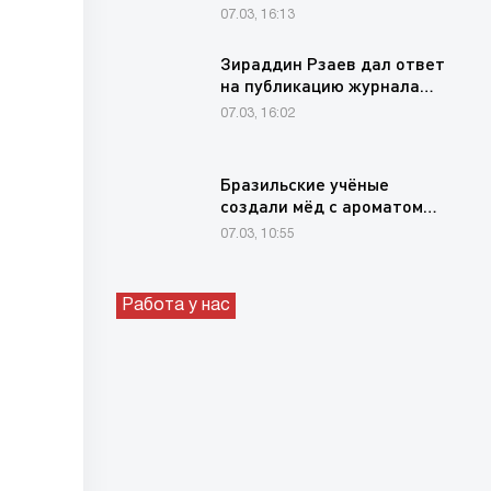
для продления свежести…
07.03, 16:13
Зираддин Рзаев дал ответ
на публикацию журнала…
07.03, 16:02
Бразильские учёные
создали мёд с ароматом…
07.03, 10:55
Работа у нас