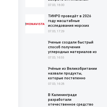
финансовый…
07.03, 18:00
ТИНРО проведёт в 2026
году масштабные
исследования морских
млекопитающих в
07.03, 17:29
прибрежных…
Ученые создали быстрый
способ получения
углеродных материалов из
хлопковых…
07.03, 16:55
Учёные из Великобритании
назвали продукты,
которые постепенно
вредят…
07.03, 16:28
В Калининграде
разработали
отечественное средство