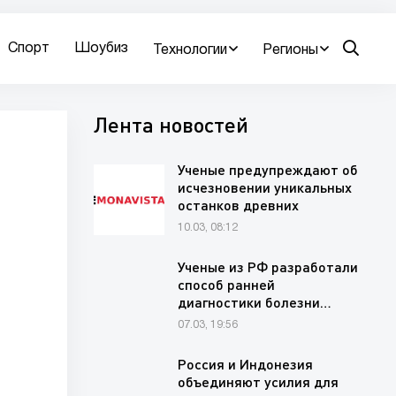
Спорт
Шоубиз
Технологии
Регионы
Лента новостей
Ученые предупреждают об
исчезновении уникальных
останков древних
животных на…
10.03, 08:12
Ученые из РФ разработали
способ ранней
диагностики болезни…
07.03, 19:56
Россия и Индонезия
объединяют усилия для