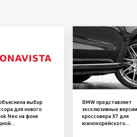
 объяснила выбор
BMW представляет
ссора для нового
эксклюзивные верси
ok Neo на фоне
кроссовера X7 для
дной…
южнокорейского…