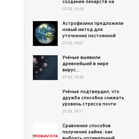
создания лекарств на
основе редких…
07.03, 19:26
Астрофизики предложили
новый метод для
уточнения постоянной
Хаббла через…
07.03, 19:07
Учёные выявили
древнейший в мире
вирус…
07.03, 18:29
Учёные подтвердил, что
дружба способна снижать
уровень стресса почти
на…
07.03, 18:11
Сравнение способов
получения займа: как
выбрать оптимальный