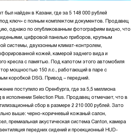
 был найден в Казани, где за 5 148 000 рублей
«под ключ» с полным комплектом документов. Продавец
цию, однако по опубликованным фотографиям видно, что
иденьями, цифровой панелью приборов, крупным
ой системы, двухзонным климат-контролем,
рфорированной кожей, камерой заднего вида и
ого кресла с памятью. Под капотом этого автомобиля
тор мощностью 150 л.с., работающий в паре с
ым коробкой DSG. Привод – передний.
ние поступило из Оренбурга, где за 5,5 миллиона
 в исполнении Selection Plus. Продавец отмечает, что в
тилизационный сбор в размере 2 210 000 рублей. Зато
льно выше: черно-коричневый кожаный салон,
сел, премиальная акустическая система Canton, камера
 вентиляция передних сидений и проекционный HUD-