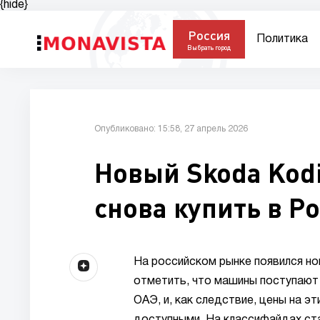
{hide}
Россия
Политика
Выбрать город
Опубликовано: 15:58, 27 апрель 2026
Новый Skoda Kod
снова купить в Р
На российском рынке появился но
отметить, что машины поступают 
ОАЭ, и, как следствие, цены на э