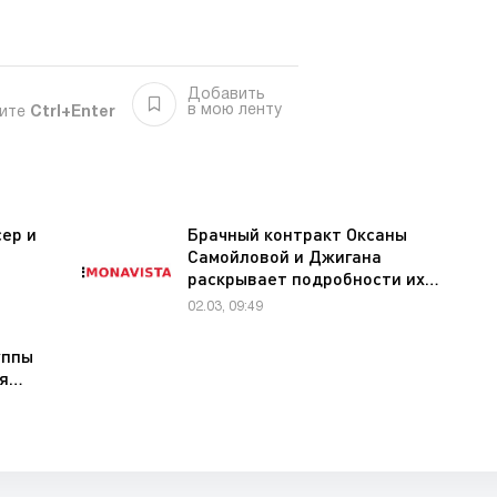
Добавить
в мою ленту
мите
Ctrl+Enter
ер и
Брачный контракт Оксаны
Самойловой и Джигана
раскрывает подробности их…
02.03, 09:49
уппы
ея…