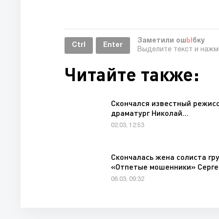
Заметили ош
Ы
бку
Ctrl
Enter
Выделите текст и наж
Читайте также:
Скончался известный режисс
драматург Николай…
02.03, 12:53
Скончалась жена солиста гр
«Отпетые мошенники» Серг
06.03, 09:32