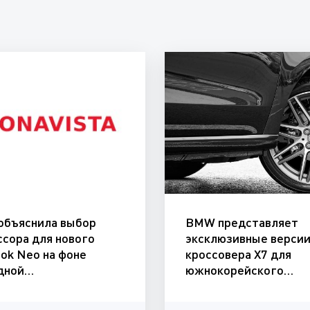
 объяснила выбор
BMW представляет
ссора для нового
эксклюзивные верси
ok Neo на фоне
кроссовера X7 для
дной…
южнокорейского…