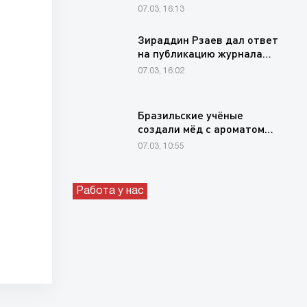
для продления свежести…
07.03, 16:13
Зираддин Рзаев дал ответ
на публикацию журнала…
07.03, 16:02
Бразильские учёные
создали мёд с ароматом…
07.03, 10:55
Работа у нас