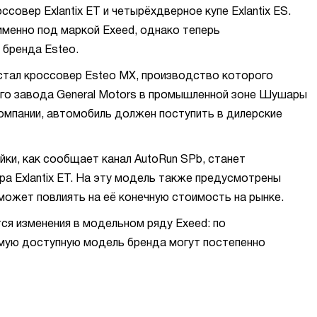
овер Exlantix ET и четырёхдверное купе Exlantix ES.
именно под маркой Exeed, однако теперь
 бренда Esteo.
стал кроссовер Esteo MX, производство которого
го завода General Motors в промышленной зоне Шушары
омпании, автомобиль должен поступить в дилерские
ки, как сообщает канал AutoRun SPb, станет
ра Exlantix ET. На эту модель также предусмотрены
может повлиять на её конечную стоимость на рынке.
я изменения в модельном ряду Exeed: по
мую доступную модель бренда могут постепенно