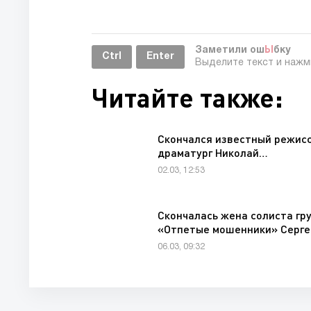
Заметили ош
Ы
бку
Ctrl
Enter
Выделите текст и наж
Читайте также:
Скончался известный режисс
драматург Николай…
02.03, 12:53
Скончалась жена солиста гр
«Отпетые мошенники» Серг
06.03, 09:32