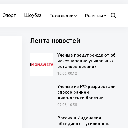
Спорт
Шоубиз
Технологии
Регионы
Лента новостей
Ученые предупреждают об
исчезновении уникальных
останков древних
животных на…
10.03, 08:12
Ученые из РФ разработали
способ ранней
диагностики болезни…
07.03, 19:56
Россия и Индонезия
объединяют усилия для