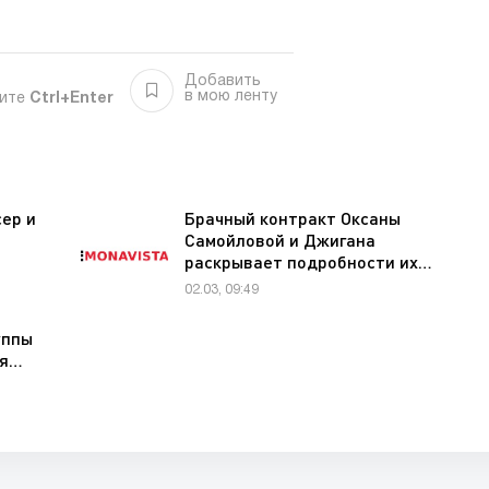
Добавить
в мою ленту
мите
Ctrl+Enter
ер и
Брачный контракт Оксаны
Самойловой и Джигана
раскрывает подробности их…
02.03, 09:49
уппы
ея…