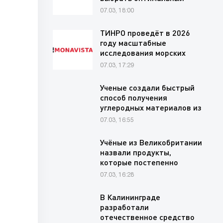
финансовый…
07.03, 18:00
ТИНРО проведёт в 2026
году масштабные
исследования морских
млекопитающих в
07.03, 17:29
прибрежных…
Ученые создали быстрый
способ получения
углеродных материалов из
хлопковых…
07.03, 16:55
Учёные из Великобритании
назвали продукты,
которые постепенно
вредят…
07.03, 16:28
В Калининграде
разработали
отечественное средство