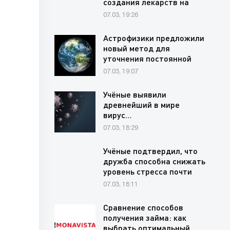
создания лекарств на
основе редких…
07.03, 19:26
Астрофизики предложили
новый метод для
уточнения постоянной
Хаббла через…
07.03, 19:07
Учёные выявили
древнейший в мире
вирус…
07.03, 18:29
Учёные подтвердил, что
дружба способна снижать
уровень стресса почти
на…
07.03, 18:11
Сравнение способов
получения займа: как
выбрать оптимальный