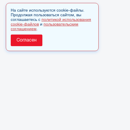
На сайте используются cookie-файлы.
Продолжая пользоваться сайтом, вы
соглашаетесь с
политикой использования
cookie-файлов
и
пользовательским
соглашением
.
Согласен
О сайте
© 2025 Сетевое издание «Monavista» зарегистрировано в
Федеральной службе по надзору в сфере связи,
информационных технологий и массовых коммуникаций
(Роскомнадзор) 7 июня 2022 года. Регистрационный номер