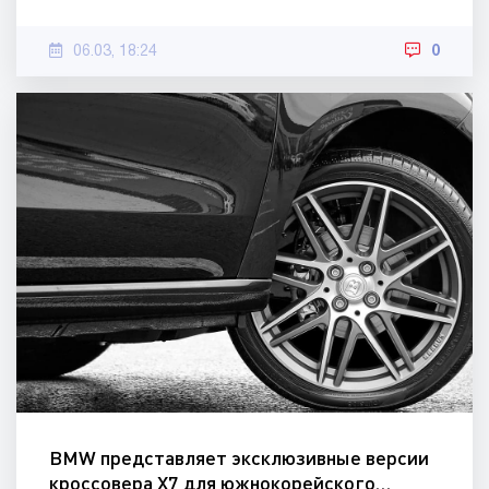
06.03, 18:24
0
BMW представляет эксклюзивные версии
кроссовера X7 для южнокорейского…