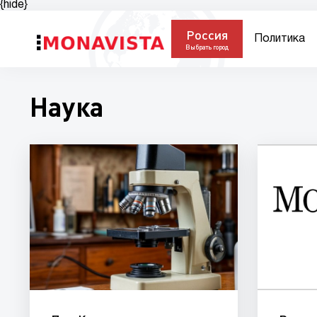
{hide}
Россия
Политика
Выбрать город
Наука