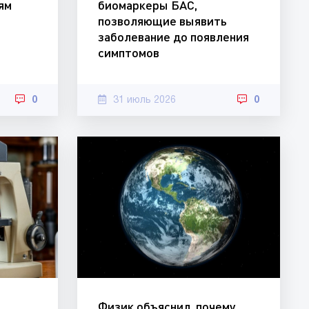
ям
биомаркеры БАС,
позволяющие выявить
заболевание до появления
симптомов
0
31 июль 2026
0
Физик объяснил, почему