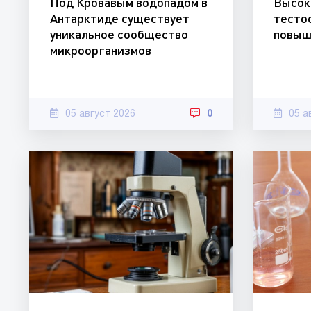
Под Кровавым водопадом в
Высок
Антарктиде существует
тесто
уникальное сообщество
повыш
микроорганизмов
05 август 2026
0
05 а