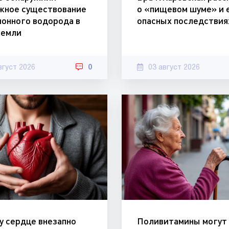
жное существование
о «пищевом шуме» и 
ионного водорода в
опасных последствия
Земли
вгуст 2026
0
03 август 2026
у сердце внезапно
Поливитамины могут