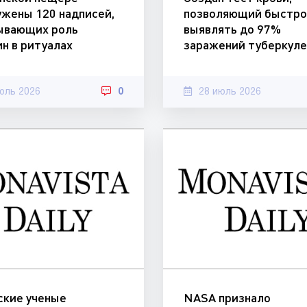
ужены 120 надписей,
позволяющий быстр
ывающих роль
выявлять до 97%
н в ритуалах
заражений туберкул
юль 2026
0
28 июль 2026
ские ученые
NASA признало