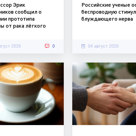
ссор Эрик
Российские ученые о
ников сообщил о
беспроводную стиму
нии прототипа
блуждающего нерва
ы от рака лёгкого
вгуст 2026
0
04 август 2026