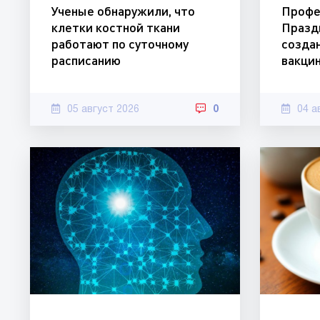
Ученые обнаружили, что
Профе
клетки костной ткани
Празд
работают по суточному
созда
расписанию
вакцин
05 август 2026
0
04 а