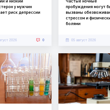
ий и низкий
Частые ночные
стерон у мужчин
пробуждения могут б
ает риск депрессии
вызваны обезвожива
стрессом и физическ
болями
вгуст 2026
0
05 август 2026