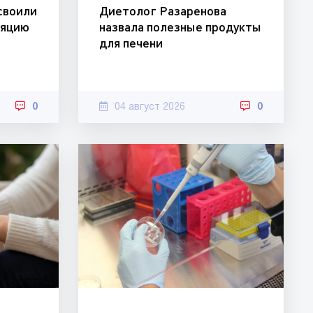
своили
Диетолог Разаренова
ляцию
назвала полезные продукты
для печени
0
04 август 2026
0