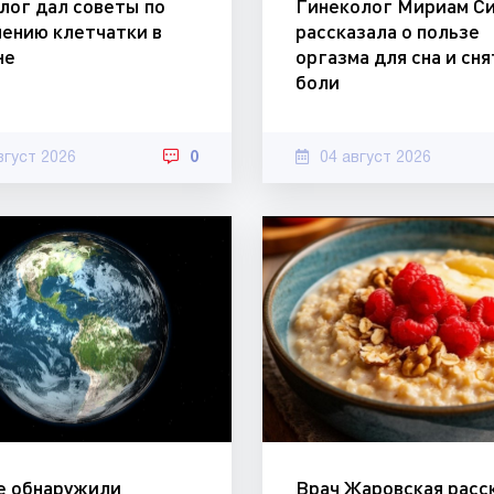
лог дал советы по
Гинеколог Мириам С
чению клетчатки в
рассказала о пользе
не
оргазма для сна и сн
боли
вгуст 2026
0
04 август 2026
е обнаружили
Врач Жаровская расс