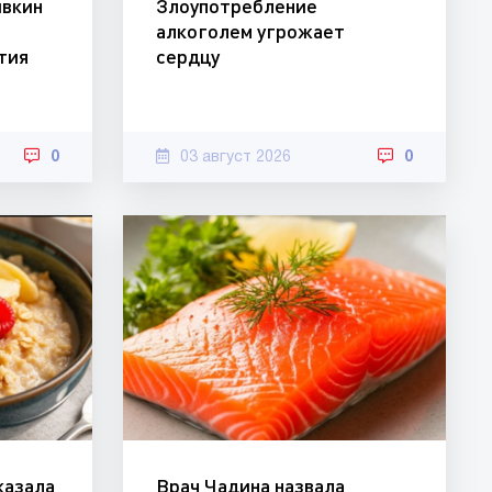
ивкин
Злоупотребление
алкоголем угрожает
ятия
сердцу
0
03 август 2026
0
казала
Врач Чадина назвала