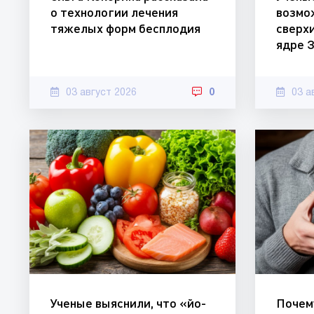
о технологии лечения
возмо
тяжелых форм бесплодия
сверх
ядре 
03 август 2026
0
03 а
Ученые выяснили, что «йо-
Почем