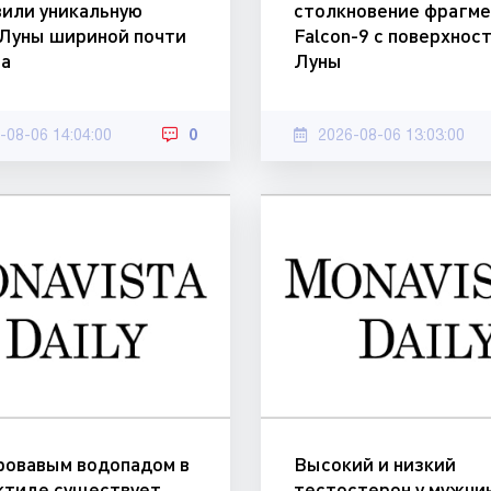
вили уникальную
столкновение фрагме
 Луны шириной почти
Falcon-9 с поверхнос
ра
Луны
-08-06 14:04:00
0
2026-08-06 13:03:00
ровавым водопадом в
Высокий и низкий
ктиде существует
тестостерон у мужчи