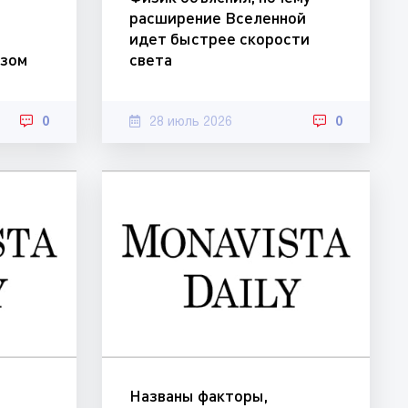
о
расширение Вселенной
идет быстрее скорости
езом
света
0
28 июль 2026
0
Названы факторы,