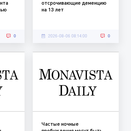
нта
отсрочивающие деменцию
тью
на 13 лет
0
2026-08-06 08:14:00
0
Частые ночные
н
пробуждения могут быть