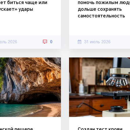
ает биться чаще или
помочь пожилым люд
ускает» удары
дольше сохранять
самостоятельность
юль 2026
0
31 июль 2026
анской пещере
Создан тест крови,