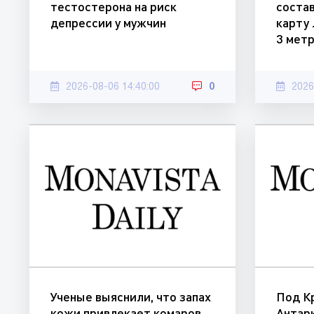
тестостерона на риск
соста
депрессии у мужчин
карту
3 мет
2026-08-06 14:40:00
0
2026
Ученые выяснили, что запах
Под К
кожи привлекает комаров
Антар