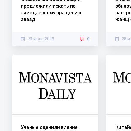
предложили искать по
обнар
замедленному вращению
раскр
звезд
женщи
29 июль 2026
0
28 и
Ученые оценили вляние
Китай