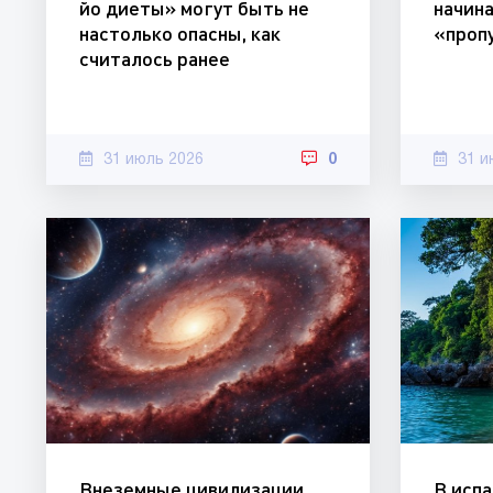
йо диеты» могут быть не
начин
настолько опасны, как
«проп
считалось ранее
31 июль 2026
0
31 и
Внеземные цивилизации
В исп