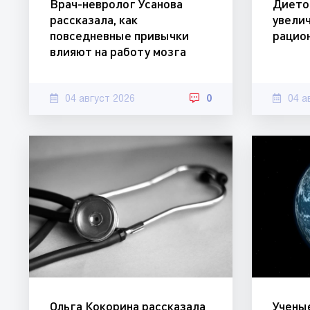
Врач-невролог Усанова
Дието
рассказала, как
увели
повседневные привычки
рацио
влияют на работу мозга
04 август 2026
0
04 а
Ольга Кокорина рассказала
Учены