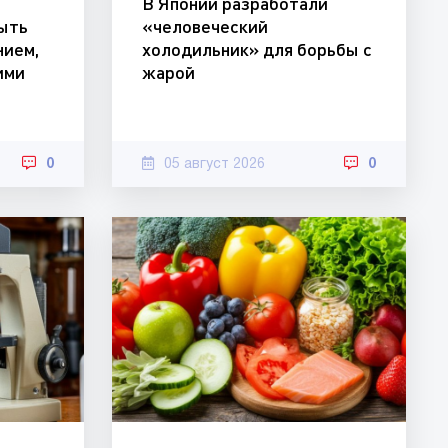
В Японии разработали
ыть
«человеческий
нием,
холодильник» для борьбы с
ими
жарой
0
05 август 2026
0